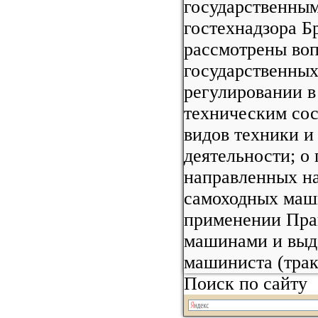
государственны
гостехнадзора Б
рассмотрены воп
государственных
регулировании в
техническим со
видов техники и
деятельности; о
направленных на
самоходных маши
применении Пра
машинами и выда
машиниста (трак
Поиск по сайту