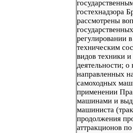
государственны
гостехнадзора Б
рассмотрены воп
государственных
регулировании в
техническим со
видов техники и
деятельности; о
направленных на
самоходных маши
применении Пра
машинами и выда
машиниста (трак
продолжения про
аттракционов п