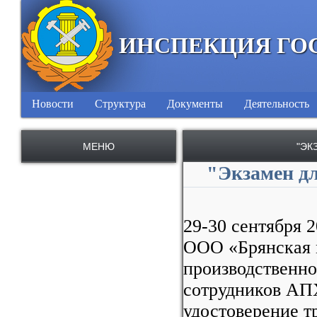
ИНСПЕКЦИЯ ГО
Новости
Структура
Документы
Деятельность
МЕНЮ
"ЭК
"Экзамен д
29-30 сентября 
ООО «Брянская м
производственно
сотрудников АП
удостоверение т