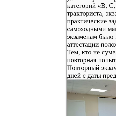
категорий «В, С
тракториста, эк
практические за
самоходными ма
экзаменам было 
аттестации поло
Тем, кто не сум
повторная попыт
Повторный экзам
дней с даты пре