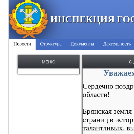
ИНСПЕКЦИЯ ГО
Новости
Структура
Документы
Деятельность
МЕНЮ
С
Уважаем
Сердечно поздр
области!
Брянская земля
страниц в исто
талантливых, в