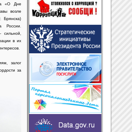
да «О Дне
авы возле
. Брянска)
а России.
– сильной,
рации в их
интересов.
ям, залог
ордости за