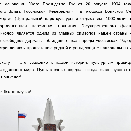
на основании Указа Президента РФ от 20 августа 1994 го
ного флага Российской Федерации». На площади Воинской Сл
мертия (Центральный парк культуры и отдыха им. 1000-летия г
торжественная церемония поднятия Государственного флаг
риколор является одним из главных символов нашей страны 
и свободной державы, объединяет все народы Российской Феде
укреплению и процветанию родной страны, защите национальных 
флагу — это уважение к нашей истории, культурным традици
ажданского мира. Пусть в ваших сердцах всегда живет чувство г
 наш флаг!
 и благополучия!