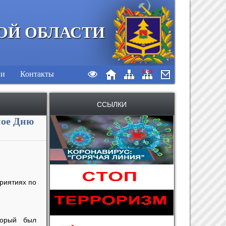
ОЙ ОБЛАСТИ
ии
Контакты
ССЫЛКИ
ное Дню
риятиях по
торый был