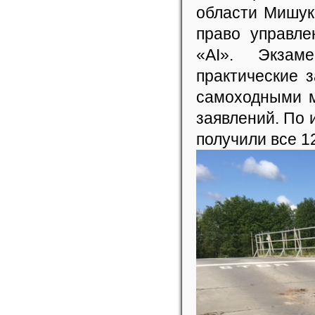
области Мишук
право управл
«АI». Экзам
практические 
самоходными м
заявлений. По 
получили все 1