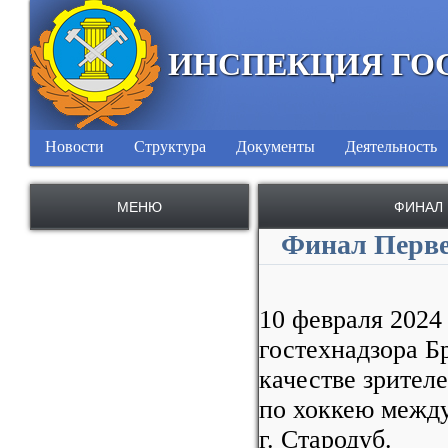
ИНСПЕКЦИЯ ГО
Новости
Структура
Документы
Деятельность
МЕНЮ
ФИНАЛ
Финал Перве
10 февраля 2024
гостехнадзора Б
качестве зрител
по хоккею межд
г. Стародуб.