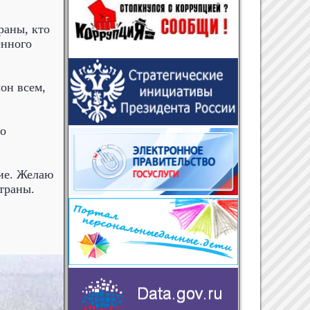
раны, кто
енного
он всем,
го
вие. Желаю
траны.