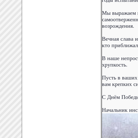
годы испытани
Мы выражаем г
самоотверженн
возрождения.
Вечная слава 
кто приближал
В наше непрос
хрупкость.
Пусть в ваших 
вам крепких с
С Днём Побед
Начальник инс