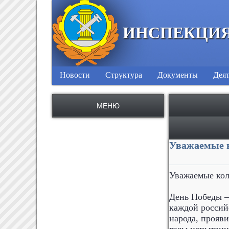
ИНСПЕКЦИЯ
Новости
Структура
Документы
Деят
МЕНЮ
Уважаемые в
Уважаемые кол
День Победы —
каждой россий
народа, прояв