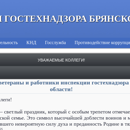
 ГОСТЕХНАДЗОРА БРЯНСК
ельность
КНД
Госслужба
Противодействие коррупц
УВАЖАЕМЫЕ КОЛЛЕГИ!
етераны и работники инспекции гостехнадзора
области!
леги!
 светлый праздник, который с особым трепетом отмечае
ской семье. Это символ высочайшей доблести воинов и 
ившего невероятную силу духа и преданность Родине в т