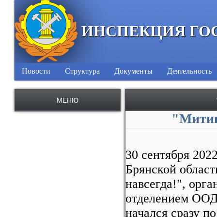
ИНСПЕКЦИЯ ГО
Новости
Структура
Документы
Деятельность
МЕНЮ
"Митин
30 сентября 202
Брянской област
навсегда!", орг
отделением ООД
начался сразу п