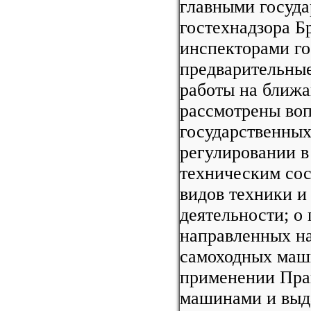
главными госуд
гостехнадзора Б
инспекторами го
предварительные
работы на ближа
рассмотрены воп
государственных
регулировании в
техническим со
видов техники и
деятельности; о
направленных на
самоходных маши
применении Пра
машинами и выда