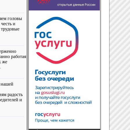
яем головы
 честь и
и трудовые
верженно
танно работая
к же
.
в нашей
иям радость
едителей и