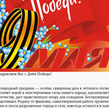
здравляем Вас с Днём Победы!
енародный праздник — особая, священная дата в летописи отеч
олняет верой в неисчерпаемые силы нашего народа, вдохновляет
течеству, дает нравственную опору для созидания. Беспримерны
щитивших Родину от фашизма, самоотверженная работа тружени
ин и пепла разрушенные города и села, навсегда останутся в на