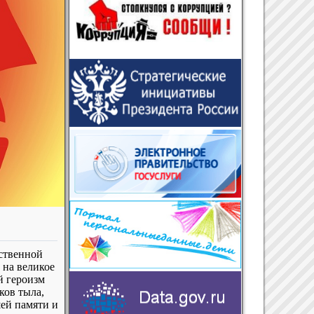
ественной
 на великое
й героизм
ков тыла,
шей памяти и