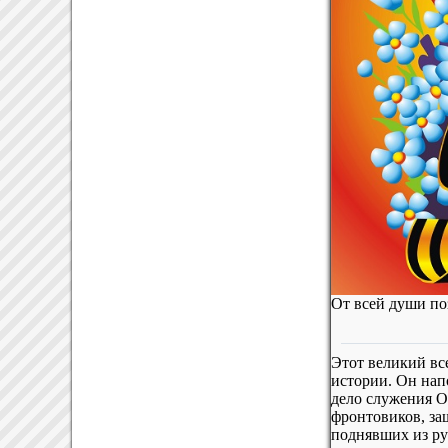
От всей души по
Этот великий вс
истории. Он нап
дело служения О
фронтовиков, за
поднявших из ру