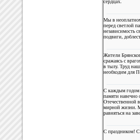
сердцах.
Мы в неоплатном
перед светлой па
независимость с
подвиги, доблес
Жители Брянског
сражаясь с враг
в тылу. Труд наш
необходим для П
С каждым годом 
памяти навечно о
Отечественной в
мирной жизни. 
равняться на за
С праздником! 