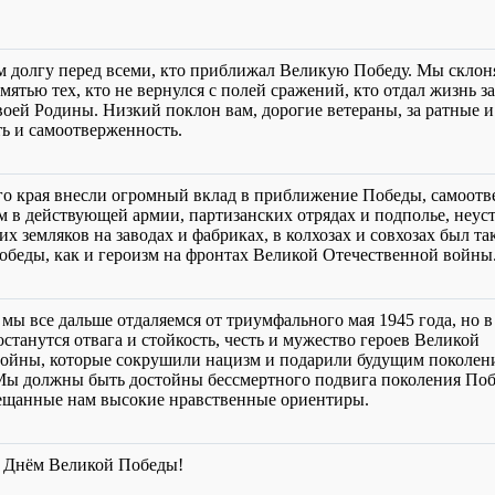
 долгу перед всеми, кто приближал Великую Победу. Мы склон
мятью тех, кто не вернулся с полей сражений, кто отдал жизнь за
воей Родины. Низкий поклон вам, дорогие ветераны, за ратные 
ть и самоотверженность.
о края внесли огромный вклад в приближение Победы, самоот
ом в действующей армии, партизанских отрядах и подполье, неус
их земляков на заводах и фабриках, в колхозах и совхозах был та
обеды, как и героизм на фронтах Великой Отечественной войны
мы все дальше отдаляемся от триумфального мая 1945 года, но 
станутся отвага и стойкость, честь и мужество героев Великой
ойны, которые сокрушили нацизм и подарили будущим поколен
Мы должны быть достойны бессмертного подвига поколения Поб
вещанные нам высокие нравственные ориентиры.
С Днём Великой Победы!