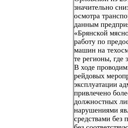
значительно сни
осмотра транспо
данным предприя
«Брянской мясно
работу по предо
машин на техосм
те регионы, где
В ходе проводим
рейдовых мероп
эксплуатации ад
привлечено боле
должностных ли
нарушениями яв
средствами без 
без соответству