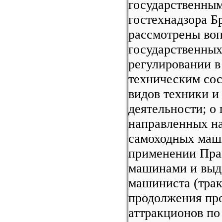
государственны
гостехнадзора Б
рассмотрены воп
государственных
регулировании в
техническим со
видов техники и
деятельности; о
направленных на
самоходных маши
применении Пра
машинами и выда
машиниста (трак
продолжения про
аттракционов п