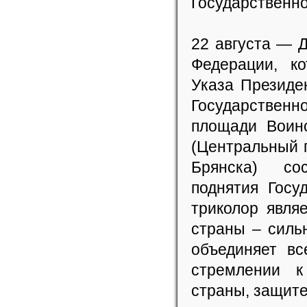
Государственно
22 августа — 
Федерации, к
Указа Президе
Государственн
площади Воин
(Центральный п
Брянска) со
поднятия Госу
триколор явля
страны – силь
объединяет в
стремлении к
страны, защит