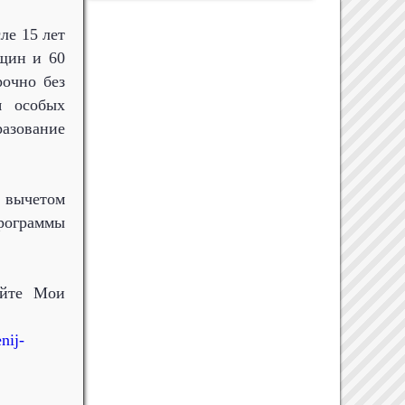
ле 15 лет
нщин и 60
рочно без
я особых
азование
 вычетом
рограммы
айте Мои
nij-