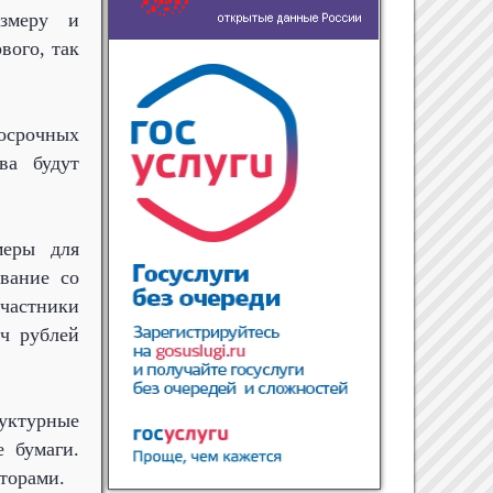
азмеру и
вого, так
осрочных
ва будут
меры для
вание со
частники
ч рублей
уктурные
 бумаги.
торами.