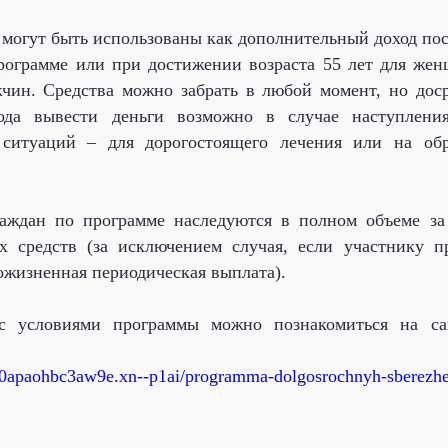
могут быть использованы как дополнительный доход пос
рограмме или при достижении возраста 55 лет для же
чин. Средства можно забрать в любой момент, но дос
ода вывести деньги возможно в случае наступлени
ситуаций – для дорогостоящего лечения или на обр
раждан по программе наследуются в полном объеме за
х средств (за исключением случая, если участнику п
ожизненная периодическая выплата).
с условиями программы можно познакомиться на с
-80apaohbc3aw9e.xn--p1ai/programma-dolgosrochnyh-sberezhe