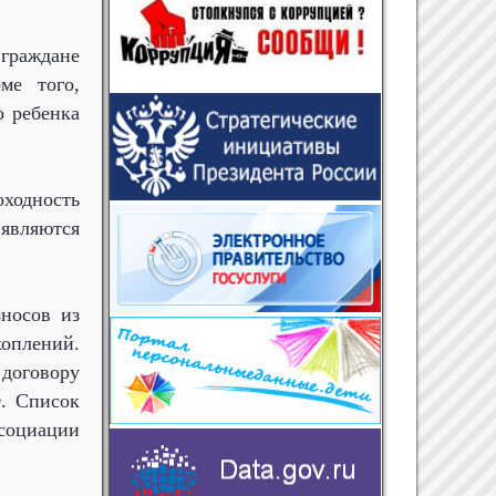
граждане
ме того,
о ребенка
ходность
вляются
зносов из
коплений.
договору
Ф. Список
ссоциации