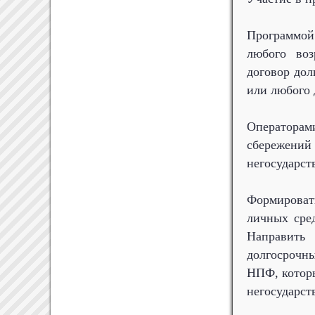
Программой
любого воз
договор дол
или любого 
Операторам
сбережени
негосударс
Формировать
личных сред
Направить
долгосрочн
НПФ, которы
негосударст