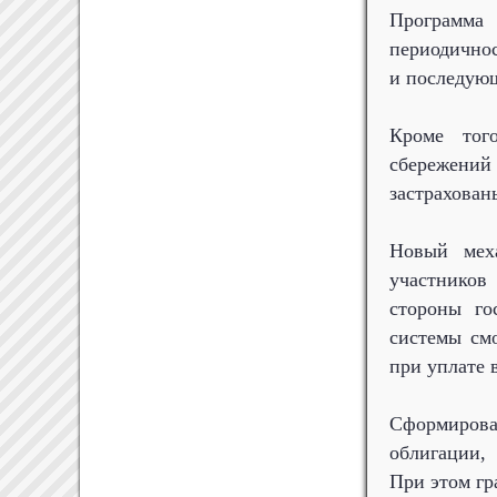
Программа
периодичнос
и последующ
Кроме тог
сбережений
застрахован
Новый мех
участников
стороны го
системы см
при уплате 
Сформирова
облигации,
При этом гр