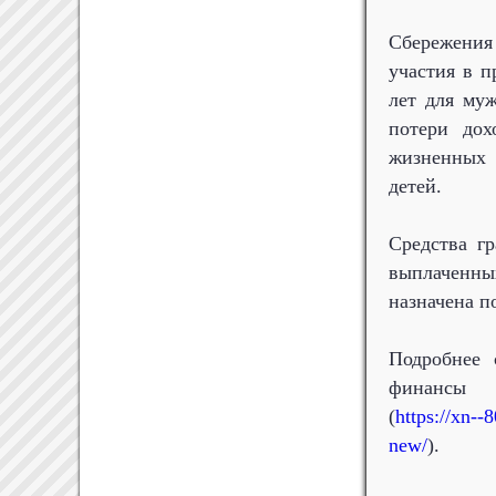
Сбережения 
участия в п
лет для муж
потери дох
жизненных 
детей.
Средства г
выплаченны
назначена п
Подробнее 
финансы
(
https://xn-
new/
).