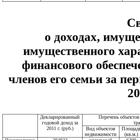
С
о доходах, имуще
имущественного хар
финансового обеспеч
членов его семьи за пер
20
Декларированный
Перечень объекто
годовой доход за
тр
2011 г
. (руб.)
Вид объектов
Площад
недвижимости
(кв.м.)