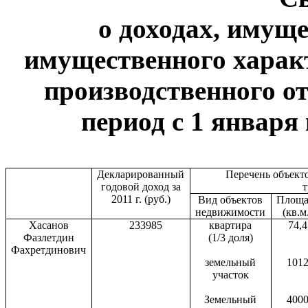
о доходах, имуще
имущественного харак
производственного от
период с 1 января 
Декларированный
Перечень объект
годовой доход за
2011 г
. (руб.)
Вид объектов
Площа
недвижимости
(кв.м
Хасанов
233985
квартира
74,4
Фазлетдин
(1/3 доля)
Фахретдинович
земельный
101
участок
Земельный
400