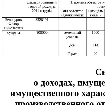
Декларированный
Перечень объектов 
годовой доход за
тран
2011 г
. (руб.)
Вид объектов
Площадь
недвижимости
(кв.м.)
Белогуров
3328191
-
-
Федор
Николаевич
супруга
108000
земельный
1500
участок
дом
114
Гараж
20
С
о доходах, имуще
имущественного харак
производственного от