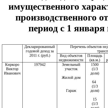
имущественного харак
производственного от
период с 1 января 
Декларированный
Перечень объектов н
годовой доход за
транс
2011 г
. (руб.)
Вид объектов
Площадь
недвижимости
(кв.м.)
Киркоро
197942
Земельный
1500
Виктор
участок
(1/3
Иванович
доля)
Жилой дом
64
(1/3
Гараж
доля)
15
(1/3
доля)