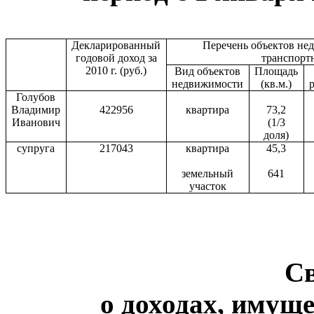
Декларированный
Перечень объектов не
годовой доход за
транспорт
2010 г
. (руб.)
Вид объектов
Площадь
недвижимости
(кв.м.)
Голубов
Владимир
422956
квартира
73,2
Иванович
(1/3
доля)
супруга
217043
квартира
45,3
земельный
641
участок
С
о доходах, имуще