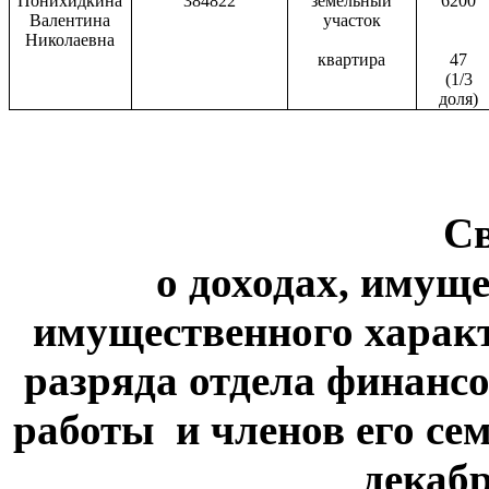
Понихидкина
384822
земельный
6200
Валентина
участок
Николаевна
квартира
47
(1/3
доля)
С
о доходах, имуще
имущественного характ
разряда отдела финансо
работы
и членов его сем
декабр