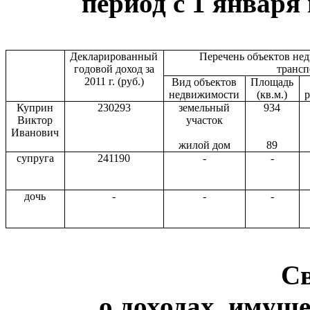
период с 1 января 
Декларированный
Перечень объектов не
годовой доход за
транс
2011 г
. (руб.)
Вид объектов
Площадь
недвижимости
(кв.м.)
Куприн
230293
земельный
934
Виктор
участок
Иванович
жилой дом
89
супруга
241190
-
-
дочь
-
-
-
С
о доходах, имуще