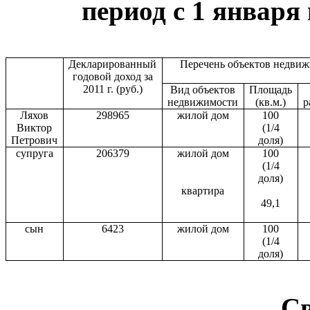
период с 1 января 
Декларированный
Перечень объектов недви
годовой доход за
2011 г
. (руб.)
Вид объектов
Площадь
недвижимости
(кв.м.)
р
Ляхов
298965
жилой дом
100
Виктор
(1/4
Петрович
доля)
супруга
206379
жилой дом
100
(1/4
доля)
квартира
49,1
сын
6423
жилой дом
100
(1/4
доля)
С