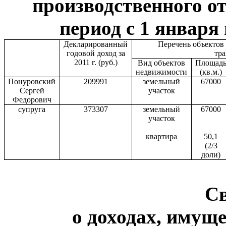
производственного от
период с 1 января 
Декларированный
Перечень объектов
годовой доход за
тр
2011 г
. (руб.)
Вид объектов
Площад
недвижимости
(кв.м.)
Понуровский
209991
земельный
67000
Сергей
участок
Федорович
супруга
373307
земельный
67000
участок
квартира
50,1
(2/3
доли)
С
о доходах, имуще