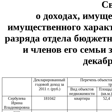
С
о доходах, имуще
имущественного характ
разряда отдела бюджетн
и членов его семьи 
декабр
Декларированный
Перечень объекто
годовой доход за
т
2011 г
. (руб.)
Вид объектов
Площа
недвижимости
(кв.м.
Сербулева
181042
квартира
52,4
Ирина
Владимировна