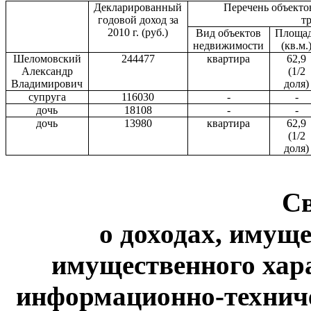
Декларированный
Перечень объекто
годовой доход за
т
2010 г
. (руб.)
Вид объектов
Площа
недвижимости
(кв.м.
Шеломовский
244477
квартира
62,9
Александр
(1/2
Владимирович
доля)
супруга
116030
-
-
дочь
18108
-
-
дочь
13980
квартира
62,9
(1/2
доля)
С
о доходах, имуще
имущественного хар
информационно-техниче