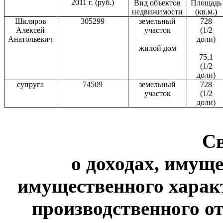
2011 г
. (руб.)
Вид объектов
Площадь
недвижимости
(кв.м.)
Шкляров
305299
земельный
728
Алексей
участок
(1/2
Анатольевич
доли)
жилой дом
75,1
(1/2
доли)
супруга
74509
земельный
728
участок
(1/2
доли)
С
о доходах, имуще
имущественного харак
производственного от