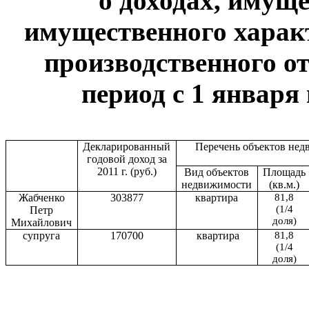
о доходах, имуще
имущественного харак
производственного от
период с 1 января 
Декларированный
Перечень объектов нед
годовой доход за
2011 г
. (руб.)
Вид объектов
Площадь
недвижимости
(кв.м.)
Жабченко
303877
квартира
81,8
(1/4
Петр
доля)
Михайлович
супруга
170700
квартира
81,8
(1/4
доля)