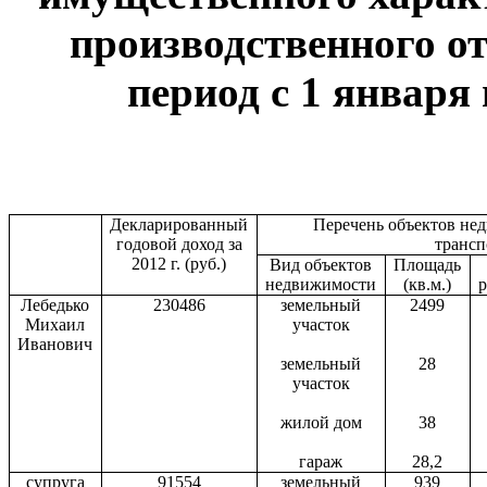
производственного от
период с 1 января 
Декларированный
Перечень объектов не
годовой доход за
транс
2012 г. (руб.)
Вид объектов
Площадь
недвижимости
(кв.м.)
Лебедько
230486
земельный
2499
Михаил
участок
Иванович
земельный
28
участок
жилой дом
38
гараж
28,2
супруга
91554
земельный
939