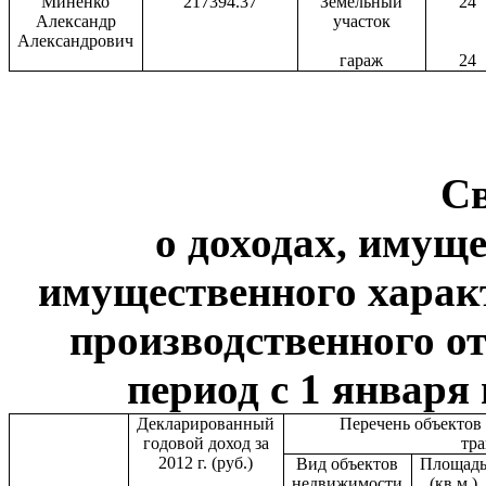
Миненко
217394.37
Земельный
24
Александр
участок
Александрович
гараж
24
С
о доходах, имуще
имущественного харак
производственного от
период с 1 января 
Декларированный
Перечень объектов
годовой доход за
тр
2012 г. (руб.)
Вид объектов
Площад
недвижимости
(кв.м.)