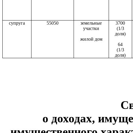
супруга
55050
земельные
3700
участки
(1/3
доля)
жилой дом
64
(1/3
доля)
С
о доходах, имуще
имущественного харак