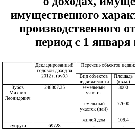
о доходах, имуще
имущественного харак
производственного от
период с 1 января 
Декларированный
Перечень объектов недв
годовой доход за
2012 г. (руб.)
Вид объектов
Площадь
недвижимости
(кв.м.)
Зубов
248807.35
земельный
3000
Михаил
участок
Леонидович
земельный
77600
участок (пай)
жилой дом
108,4
супруга
69728
-
-