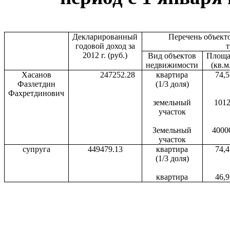
Декларированный
Перечень объект
годовой доход за
2012 г. (руб.)
Вид объектов
Площа
недвижимости
(кв.м
Хасанов
247252.28
квартира
74,5
Фазлетдин
(1/3 доля)
Фахретдинович
земельный
101
участок
Земельный
4000
участок
супруга
449479.13
квартира
74,4
(1/3 доля)
квартира
46,9