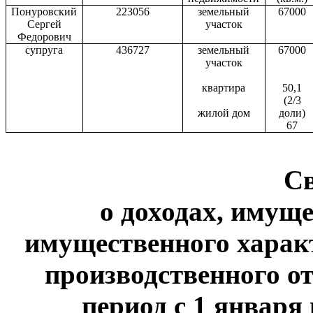
Понуровский
223056
земельный
67000
Сергей
участок
Федорович
супруга
436727
земельный
67000
участок
квартира
50,1
(2/3
жилой дом
доли)
67
С
о доходах, имуще
имущественного харак
производственного от
период с 1 января 