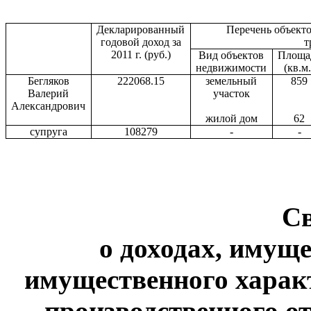
Декларированный
Перечень объект
годовой доход за
т
2011 г
. (руб.)
Вид объектов
Площа
недвижимости
(кв.м.
Бегляков
222068.15
земельный
859
Валерий
участок
Александрович
жилой дом
62
супруга
108279
-
-
С
о доходах, имуще
имущественного харак
производственного от