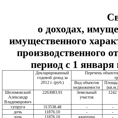
С
о доходах, имуще
имущественного харак
производственного от
период с 1 января 
Декларированный
Перечень объекто
годовой доход за
т
2012 г. (руб.)
Вид объектов
Площа
недвижимости
(кв.м.
Шеломовский
2263083.91
Земельный
1242
Александр
участок
Владимирович
супруга
313538.48
-
-
дочь
11876.10
-
-
дочь
11876.10
квартира
-