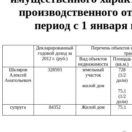
производственного от
период с 1 января 
Декларированный
Перечень объектов
годовой доход за
тра
2012 г. (руб.)
Вид объектов
Площадь
недвижимости
(кв.м.)
Шкляров
328593
земельный
728
Алексей
участок
(1/2
Анатольевич
доли)
жилой дом
75,1
(1/2
доли)
супруга
84352
Жилой дом
75.1