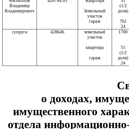
Филиппов
426794.95
Квартира
51
Владимир
(1/2
Владимирович
Земельный
доля)
участок
гараж
702
24
супруга
428646
земельный
1700
участок
квартира
51
(1/2
гараж
доля)
24
С
о доходах, имуще
имущественного харак
отдела информационно-