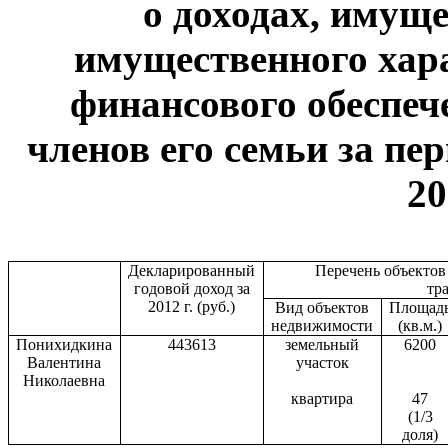
о доходах, имуще
имущественного хар
финансового обеспеч
членов его семьи за пер
20
Декларированный
Перечень объекто
годовой доход за
тр
2012 г. (руб.)
Вид объектов
Площад
недвижимости
(кв.м.)
Понихидкина
443613
земельный
6200
Валентина
участок
Николаевна
квартира
47
(1/3
доля)