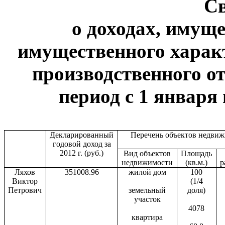
С
о доходах, имуще
имущественного харак
производственного от
период с 1 января 
Декларированный
Перечень объектов недви
годовой доход за
2012 г. (руб.)
Вид объектов
Площадь
недвижимости
(кв.м.)
р
Ляхов
351008.96
жилой дом
100
Виктор
(1/4
Петрович
земельный
доля)
участок
4078
квартира