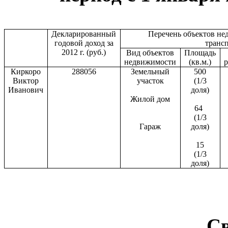
Декларированный
Перечень объектов н
годовой доход за
транс
2012 г. (руб.)
Вид объектов
Площадь
недвижимости
(кв.м.)
Киркоро
288056
Земельный
500
Виктор
участок
(1/3
Иванович
доля)
Жилой дом
64
(1/3
Гараж
доля)
15
(1/3
доля)
С