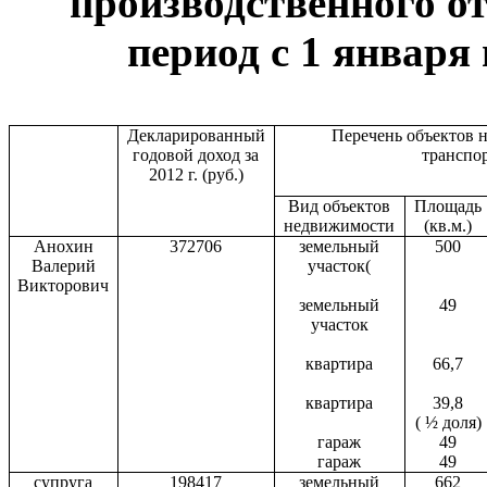
производственного от
период с 1 января 
Декларированный
Перечень объектов 
годовой доход за
транспо
2012 г. (руб.)
Вид объектов
Площадь
недвижимости
(кв.м.)
Анохин
372706
земельный
500
Валерий
участок(
Викторович
земельный
49
участок
квартира
66,7
квартира
39,8
( ½ доля)
гараж
49
гараж
49
супруга
198417
земельный
662