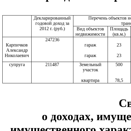
Декларированный
Перечень объектов 
годовой доход за
тран
2012 г. (руб.)
Вид объектов
Площадь
недвижимости
(кв.м.)
247236
Карпичков
гараж
23
Александр
Николаевич
гараж
23
супруга
211487
Земельный
500
участок
квартира
78,5
С
о доходах, имуще
имущественного харак