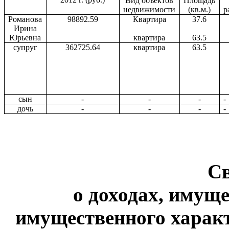
Вид объектов
Площадь
недвижимости
(кв.м.)
р
Романова
98892.59
Квартира
37.6
Ирина
Юрьевна
квартира
63.5
супруг
362725.64
квартира
63.5
сын
-
-
-
-
дочь
-
-
-
-
С
о доходах, имуще
имущественного характ