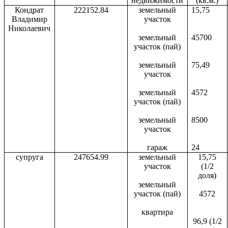
недвижимости
(кв.м.)
Кондрат
222152.84
земельный
15,75
Владимир
участок
Николаевич
земельный
45700
участок (пай)
земельный
75,49
участок
земельный
4572
участок (пай)
земельный
8500
участок
гараж
24
супруга
247654.99
земельный
15,75
участок
(1/2
доля)
земельный
участок (пай)
4572
квартира
96,9 (1/2