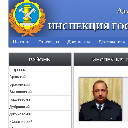
Адм
ИНСПЕКЦИЯ ГО
Новости
Структура
Документы
Деятельность
РАЙОНЫ
ИНСПЕКЦИЯ 
г. Брянск
Брянский
Брасовский
Выгоничский
Гордеевский
Дубровский
Дятьковский
Жирятинский