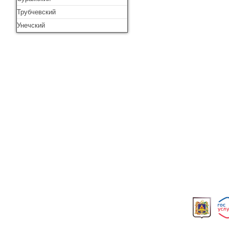
Трубчевский
Унечский