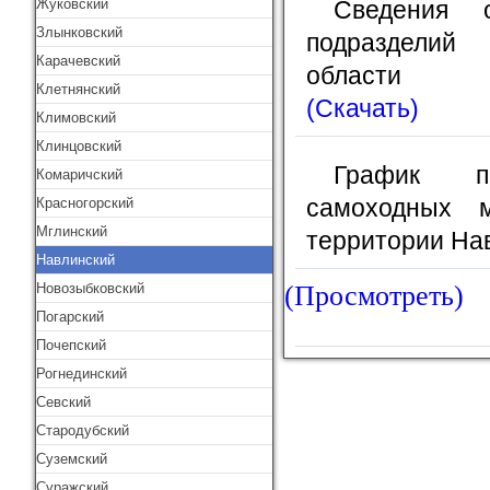
Жуковский
Сведения 
Злынковский
подразделий 
Карачевский
области
Клетнянский
(Скачать)
Климовский
Клинцовский
График пр
Комаричский
самоходных 
Красногорский
Мглинский
территории Нав
Навлинский
Новозыбковский
(Просмотреть)
Погарский
Почепский
Рогнединский
Севский
Стародубский
Суземский
Суражский