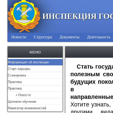
ИНСПЕКЦИЯ ГО
Новости
Структура
Документы
Деятельность
МЕНЮ
Информация об инспекции
Стать госу
Старт карьеры
полезным сво
Стажировка
будущих поко
Практика
в масш
Практика
• Новости
направленные
Целевое обучение
Хотите узнать
Навигатор возможностей
другими вид