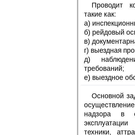
Проводит к
такие как:
а) инспекционн
б) рейдовый ос
в) документарн
г) выездная про
д) наблюден
требований;
е) выездное об
Основной за
осуществлени
надзора в о
эксплуатации
техники, аттр