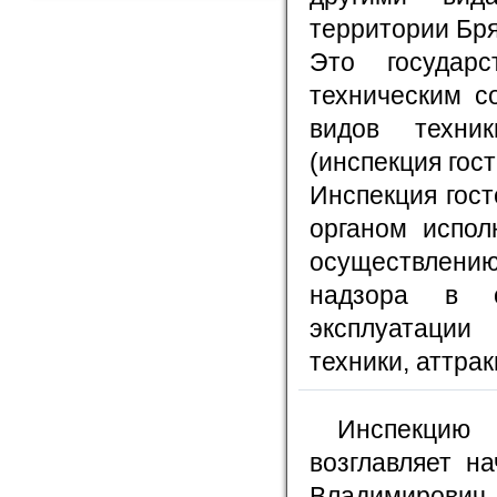
территории Бр
Это государ
техническим с
видов техник
(инспекция гос
Инспекция гос
органом испол
осуществлени
надзора в о
эксплуатации
техники, аттра
Инспекцию
возглавляет н
Владимиров