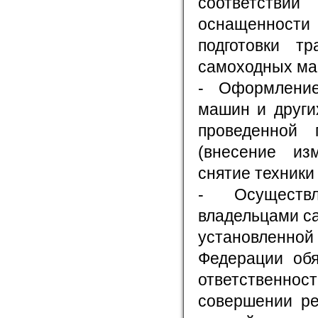
соответств
оснащенност
подготовки т
самоходных ма
- Оформление
машин и други
проведенной 
(внесение из
снятие техники 
- Осуществ
владельцами с
установленн
Федерации обя
ответственнос
совершении ре