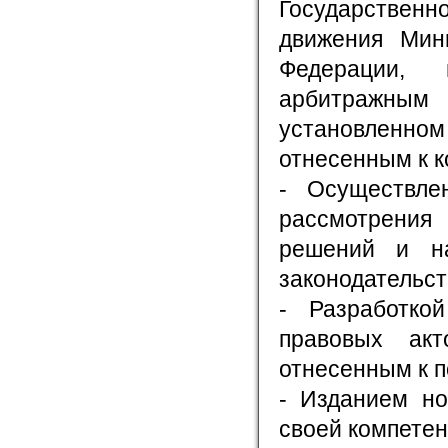
Государственн
движения Мин
Федерации, 
арбитражны
установленно
отнесенным к к
- Осуществле
рассмотрения
решений и на
законодательст
- Разработко
правовых акт
отнесенным к п
- Изданием но
своей компетен