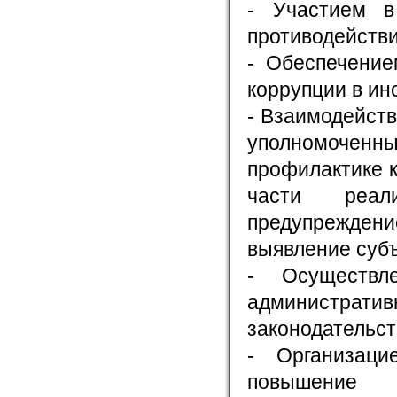
- Участием в
противодействи
- Обеспечение
коррупции в ин
- Взаимодейст
уполномочен
профилактике 
части реал
предупрежден
выявление суб
- Осуществл
административ
законодательс
- Организаци
повышение