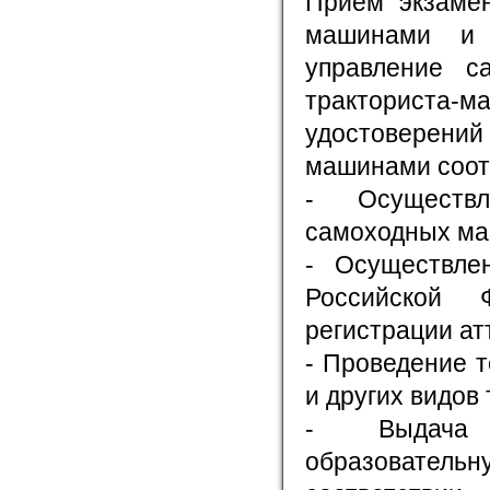
Прием экзаме
машинами и 
управление с
тракториста-м
удостоверени
машинами соот
- Осуществл
самоходных маш
- Осуществле
Российской Ф
регистрации ат
- Проведение 
и других видов 
- Выдача о
образователь