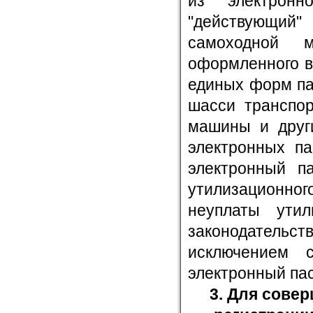
из электронн
"действующий
самоходной 
оформленного в
единых форм па
шасси транспор
машины и други
электронных па
электронный па
утилизационно
неуплаты утил
законодател
исключением 
электронный пас
3. Для сове