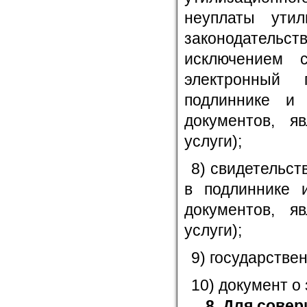
неуплаты утил
законодател
исключением 
электронный 
подлиннике и
документов, я
услуги);
8) свидетельст
в подлиннике 
документов, я
услуги);
9) государстве
10) документ о
8. Для сове