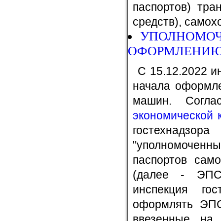
паспортов) тра
средств), самох
УПОЛНОМОЧ
ОФОРМЛЕНИЮ
С 15.12.2022 и
начала оформле
машин. Согл
экономической 
гостехнадз
"уполномоченны
паспортов сам
(далее - ЭПС
инспекция го
оформлять ЭП
ввезенные на