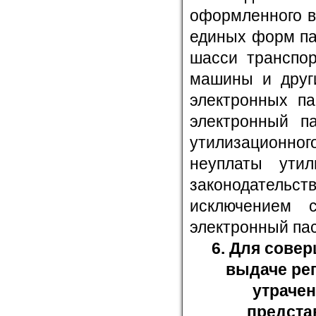
оформленного в
единых форм па
шасси транспор
машины и други
электронных па
электронный па
утилизационно
неуплаты утил
законодател
исключением 
электронный пас
6. Для сове
выдаче ре
утрачен
предста