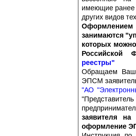
имеющие ранее 
других видов те
Оформлением 
занимаются "у
которых можно
Российской 
реестры"
Обращаем Ваше
ЭПСМ заявитель
"АО "Электронн
"Представител
предпринимате
заявителя на
оформление Э
Инструкция по