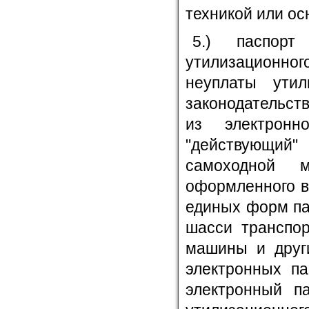
техникой или о
5.) паспор
утилизационно
неуплаты утил
законодательст
из электронн
"действующий
самоходной 
оформленного в
единых форм па
шасси транспор
машины и други
электронных па
электронный па