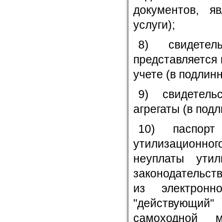
документов, я
услуги);
8) свидете
представляется 
учете (в подлинн
9) свидетел
агрегаты (в подл
10) паспор
утилизационно
неуплаты утил
законодательст
из электронн
"действующий
самоходной 