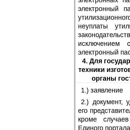
электронных па
электронный па
утилизационно
неуплаты утил
законодател
исключением 
электронный пас
4. Для госуда
техники изгото
органы го
1.) заявление
2.) документ,
его представите
кроме случаев
Единого портала