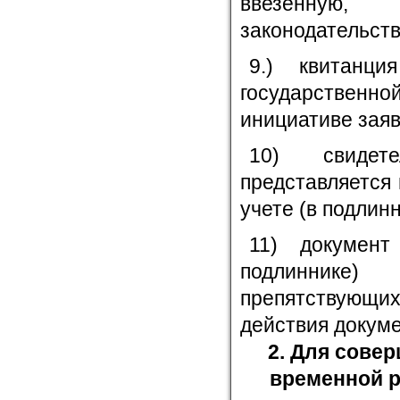
ввезенную,
законодательст
9.) квитанци
государственно
инициативе заяв
10) свидет
представляется
учете (в подлинн
11) докумен
подлиннике)
препятствующих
действия докуме
2. Для сове
временной р