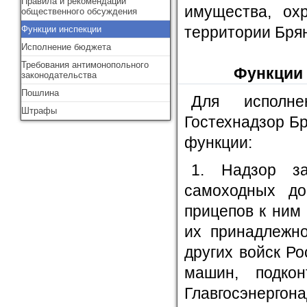
Правила и рекомендации
имущества, ох
общественного обсуждения
территории Брян
Функции инспекции
Исполнение бюджета
Требования антимонопольного
Функции 
законодательства
Пошлина
Для исполн
Штрафы
Гостехнадзор Б
функции:
1. Надзор за
самоходных д
прицепов к ним
их принадлежн
других войск Р
машин, подкон
Главгосэнерг