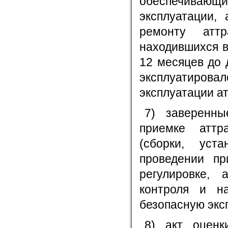
обеспечивающ
эксплуатации,
ремонту аттр
находившихся в
12 месяцев до 
эксплуатиров
эксплуатации ат
7) заверенны
приемке аттр
(сборки, уст
проведении пр
регулировке, 
контроля и на
безопасную экс
8) акт оценк