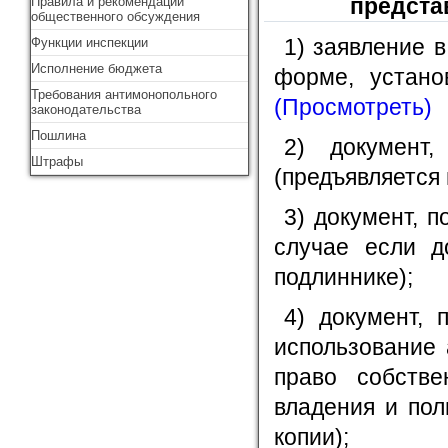
предста
Правила и рекомендации
общественного обсуждения
1) заявление 
Функции инспекции
Исполнение бюджета
форме, устано
Требования антимонопольного
(Просмотреть)
законодательства
Пошлина
2) документ,
Штрафы
(предъявляется 
3) документ, 
случае если д
подлиннике);
4) документ, 
использование 
право собстве
владения и пол
копии);