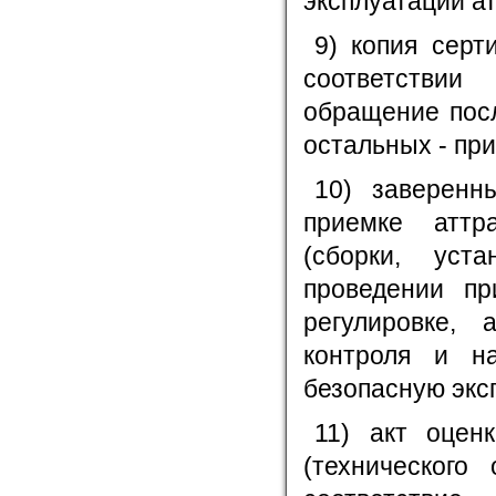
эксплуатации ат
9) копия серт
соответствии
обращение посл
остальных - при
10) заверенн
приемке аттр
(сборки, уст
проведении пр
регулировке, 
контроля и на
безопасную экс
11) акт оценк
(технического