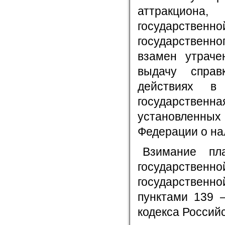
аттракциона,
государственн
государственно
взамен утраче
выдачу справ
действиях в
государствен
установленн
Федерации о нал
Взимание пл
государствен
государственн
пунктами 139 –
кодекса Россий