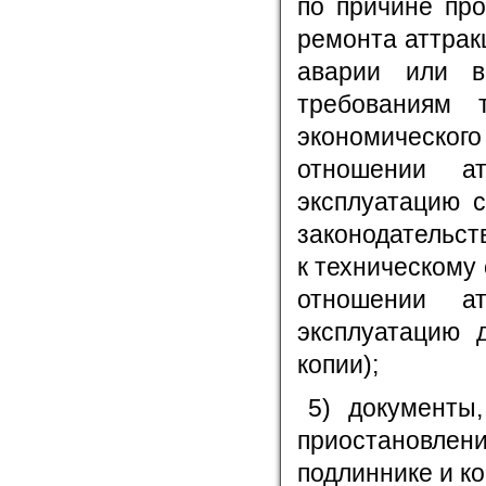
по причине пр
ремонта аттрак
аварии или вы
требованиям т
экономического
отношении а
эксплуатацию с
законодательс
к техническому
отношении а
эксплуатацию 
копии);
5) документы
приостановле
подлиннике и ко