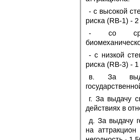
- с высокой с
риска (RB-1) - 2
- со сред
биомеханическог
- с низкой ст
риска (RB-3) - 1
в. За выда
государственной
г. За выдачу 
действиях в отн
д. За выдачу 
на аттракцион
негодность - 1 5