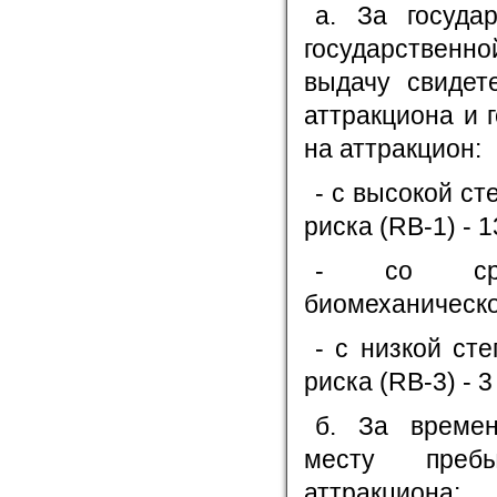
а. За госуда
государственн
выдачу свидет
аттракциона и 
на аттракцион:
- с высокой с
риска (RB-1) - 
- со сред
биомеханическог
- с низкой ст
риска (RB-3) - 3
б. За времен
месту пребы
аттракциона: