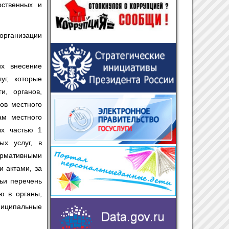
рственных и
организации
их внесение
уг, которые
и, органов,
ов местного
ам местного
ых частью 1
ых услуг, в
ормативными
 актами, за
ьи перечень
ю в органы,
ниципальные