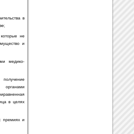
ительства в
ве;
 которые не
имущество и
ми медико-
 получение
и органами
приравненная
ица в целях
х премиях и