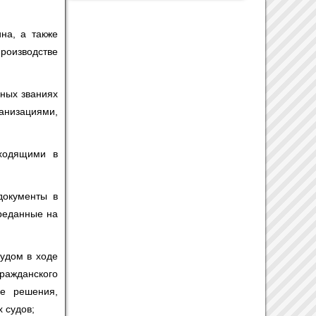
на, а также
производстве
еных званиях
низациями,
входящими в
документы в
ереданные на
удом в ходе
гражданского
ле решения,
 судов;