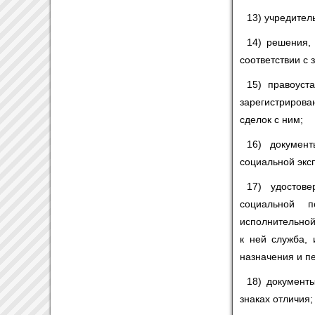
13) учредител
14) решения,
соответствии с
15) правоуст
зарегистриров
сделок с ним;
16) докумен
социальной экс
17) удостов
социальной 
исполнительной
к ней служба,
назначения и п
18) документ
знаках отличия;