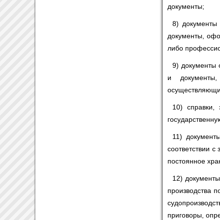
документы;
8) документы 
документы, офо
либо профессио
9) документы 
и документы,
осуществляющи
10) справки,
государственну
11) документ
соответствии с
постоянное хра
12) документы
производства п
судопроизводс
приговоры, опр