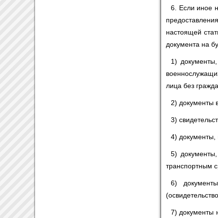
6. Если иное
предоставлени
настоящей ста
документа на б
1) документы
военнослужащи
лица без гражда
2) документы 
3) свидетельс
4) документы,
5) документы
транспортным с
6) документы
(освидетельств
7) документы 