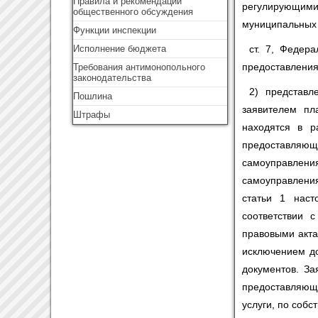
Правила и рекомендации
регулирующими
общественного обсуждения
муниципальных 
Функции инспекции
Исполнение бюджета
ст. 7, Федера
предоставления
Требования антимонопольного
законодательства
2) представ
Пошлина
заявителем пл
Штрафы
находятся в р
предоставляющи
самоуправлени
самоуправлени
статьи 1 наст
соответствии 
правовыми акта
исключением до
документов. З
предоставляющ
услуги, по собс