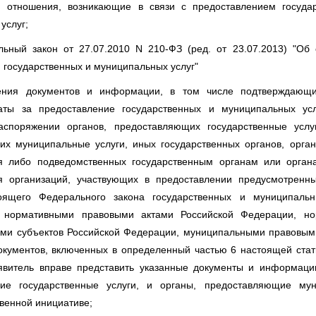
 отношения, возникающие в связи с предоставлением госуда
услуг;
льный закон от 27.07.2010 N 210-ФЗ (ред. от 23.07.2013) "Об 
 государственных и муниципальных услуг"
ления документов и информации, в том числе подтверждающ
аты за предоставление государственных и муниципальных усл
аспоряжении органов, предоставляющих государственные услуг
х муниципальные услуги, иных государственных органов, орган
я либо подведомственных государственным органам или орган
я организаций, участвующих в предоставлении предусмотренн
оящего Федерального закона государственных и муниципальн
с нормативными правовыми актами Российской Федерации, н
ми субъектов Российской Федерации, муниципальными правовыми
кументов, включенных в определенный частью 6 настоящей стат
аявитель вправе представить указанные документы и информаци
ие государственные услуги, и органы, предоставляющие му
твенной инициативе;