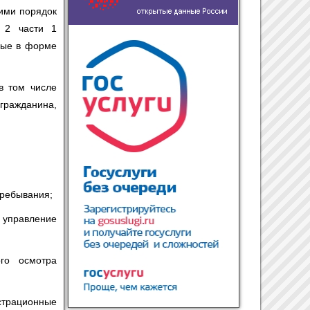
ими порядок
а 2 части 1
мые в форме
в том числе
гражданина,
пребывания;
 управление
ого осмотра
истрационные