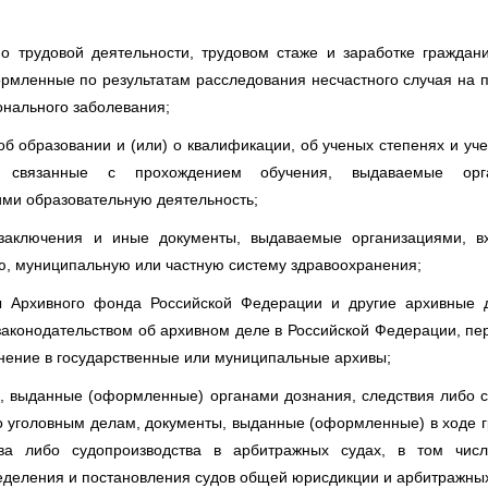
о трудовой деятельности, трудовом стаже и заработке граждани
рмленные по результатам расследования несчастного случая на 
нального заболевания;
об образовании и (или) о квалификации, об ученых степенях и уч
 связанные с прохождением обучения, выдаваемые орга
ми образовательную деятельность;
 заключения и иные документы, выдаваемые организациями, 
ю, муниципальную или частную систему здравоохранения;
ы Архивного фонда Российской Федерации и другие архивные 
 законодательством об архивном деле в Российской Федерации, п
нение в государственные или муниципальные архивы;
, выданные (оформленные) органами дознания, следствия либо с
о уголовным делам, документы, выданные (оформленные) в ходе 
тва либо судопроизводства в арбитражных судах, в том чис
еделения и постановления судов общей юрисдикции и арбитражных