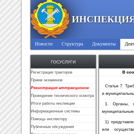
ИНСПЕКЦИЯ
Новости
Структура
Документы
Деят
ГОСУСЛУГИ
В соо
Регистрация тракторов
Прием экзаменов
Статья 7. Тре
Регистрация аттракционов
и муниципальны
Проведение технического осмотра
Итоги работы инспекции
1. Органы, 
Информационные системы
муниципальные у
Помощь инспектору
1) представл
Публичные обсуждения
или осуществ